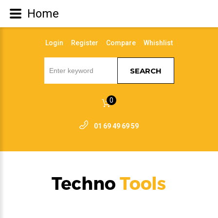
Home
Login
Register
Compare
Whishlist
SEARCH
0
01 69 49 69 59