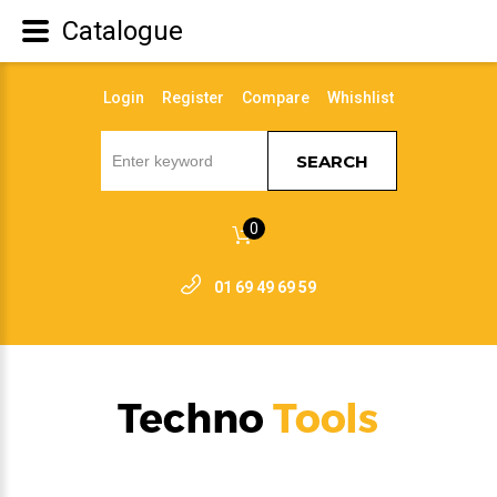
Catalogue
Login
Register
Compare
Whishlist
SEARCH
0
01 69 49 69 59