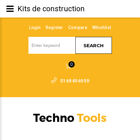
Kits de construction
Login
Register
Compare
Whishlist
SEARCH
0
01 69 49 69 59